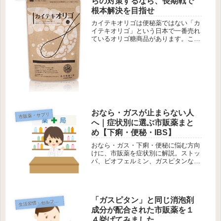
らの対策するなら、長期戦で
根本解決を目指せ
カイテキオリゴは便秘薬ではない「カ
イテキオリゴ」という日本で一番売れ
ているオリゴ糖商品があります。これ
を飲めば、おならの悩みも解決するで
しょうか？答え：解決は可能ですが、
長期戦で取り組むのがポイントです。
「ええ～すぐに効かないの？」という
声...
おなら・ガスが止まらない人
市販薬・サプリ
へ｜症状別に選ぶ市販薬まと
め【下痢・便秘・IBS】
おなら・ガス・下痢・便秘に悩む方向
けに、市販薬を症状別に解説。ストッ
パ、ビオフェルミン、ガスピタンなど
を比較し、選び方と注意点も紹介しま
す。
「ガスピタン」と同じ消泡剤
生
活習慣・セルフケア
成分が配合された市販薬を１
４挙げてみました