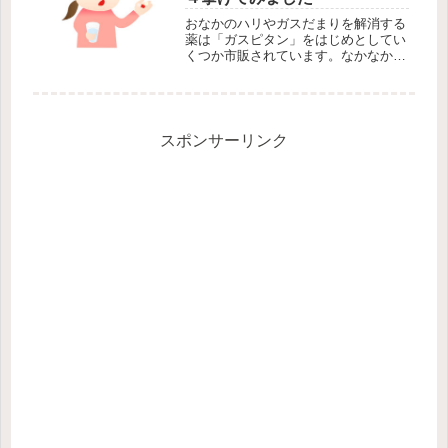
おなかのハリやガスだまりを解消する
薬は「ガスピタン」をはじめとしてい
くつか市販されています。なかなか病
院に行けないという場合、市販薬で辛
い症状が和らげば助かりますね。ガス
をつぶす働きをする「ジメチルポリシ
ロキサン」が含まれた薬を探しましょ
う...
スポンサーリンク