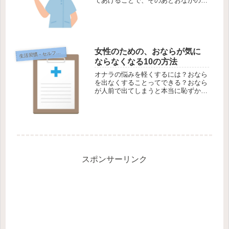
てあげることで、そのあとおなかの調
子が回復する可能性があります。「プ
チ断食」で腸を休ませる方法について
見てみましょう。「半日断食」で腸を
休ませるやりかたプチ断食といわれる
も...
女性のための、おならが気に
生
活習慣・セルフケア
ならなくなる10の方法
オナラの悩みを軽くするには？おなら
を出なくすることってできる？おなら
が人前で出てしまうと本当に恥ずかし
いものです。周りの人が気づいても知
らないふりをしてくれたり、明るく笑
って流してくれれば救われるのです
が、時には露骨にいやな顔をされた
り、嫌...
スポンサーリンク