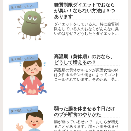
せいで悪玉菌がはびこり、悪臭のする
糖質制限ダイエットでおなら
ガ...
生
活習慣・セルフケア
が臭い！ならない方法は３つ
あります
ダイエットをしている人、特に糖質制
限をしている人のおならがあんなに臭
いのはなぜ？どうしたらダイエット中
の臭いおならをなくせるでしょうか。
糖質制限ではタンパク質が多くなるの
で臭くなる低糖質な食事でダイエット
をする場合、米や小麦などの主食を減
高温期（黄体期）のおなら、
ら...
生
活習慣・セルフケア
どうして増えるの？
高温期の黄体ホルモンが原因女性の体
は女性ホルモンの働きによってコント
ロールされています。そのため、男性
に比べて体調が乱れやすく、お腹の調
子が悪くなる時期があります。この時
期におならが増えると感じている女性
は多いようです。この時期とは、「高
温...
弱った腸を休ませる半日だけ
生
活習慣・セルフケア
のプチ断食のやりかた
腸が弱っているせいで、おならが増え
ることがあります。弱った腸を休ませ