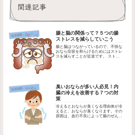
関連記事
腸と脳の関係って？５つの腸
生
活習慣・セルフケア
ストレスを減らしていこう
腸と脳はつながっているので、不快な
おなら症状を和らげるためにはストレ
スを減らすことが近道です。 ストレ
スといっても色々な種類があります
が、具体的にどんな対策をすればよい
のでしょうか。腸は第二の脳と言われ
る理由まず考えておきたいこととし
て、「...
臭いおならが多い人必見！内
生
活習慣・セルフケア
臓の冷えを改善する７つの対
策
冷えるとおならが臭くなる理由体が冷
えると、おならが臭くなります。その
原因は、血行不良によって腸のぜん動
運動が妨げられ、便の排出がスムーズ
でなくなってしまうことです。そうす
ると、腸内に長く留まってしまう便の