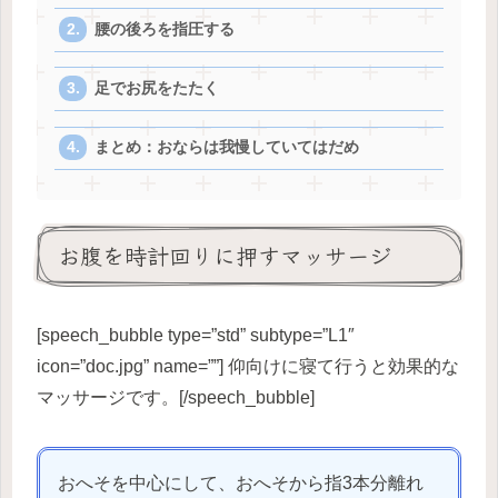
腰の後ろを指圧する
足でお尻をたたく
まとめ：おならは我慢していてはだめ
お腹を時計回りに押すマッサージ
[speech_bubble type=”std” subtype=”L1″
icon=”doc.jpg” name=””] 仰向けに寝て行うと効果的な
マッサージです。[/speech_bubble]
おへそを中心にして、おへそから指3本分離れ