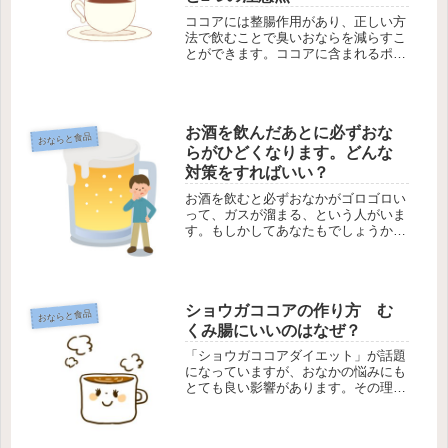
ココアには整腸作用があり、正しい方
法で飲むことで臭いおならを減らすこ
とができます。ココアに含まれるポリ
フェノールと、複数の食物繊維がその
働きをしてくれますが、特にリグニン
という成分が鍵になります。 いくつ
かのポイントがありますので見ていき
お酒を飲んだあとに必ずおな
ま...
おならと食品
らがひどくなります。どんな
対策をすればいい？
お酒を飲むと必ずおなかがゴロゴロい
って、ガスが溜まる、という人がいま
す。もしかしてあなたもでしょうか？
おならとアルコールの飲みすぎには関
係がある？お酒を飲んでおならが増え
るのには、いくつかのケースが考えら
れます。 ビールや炭酸割りなどを多
ショウガココアの作り方 む
く...
おならと食品
くみ腸にいいのはなぜ？
「ショウガココアダイエット」が話題
になっていますが、おなかの悩みにも
とても良い影響があります。その理由
と効果的な飲み方をご紹介します。生
姜とココアをむくみ腸対策に活用しよ
う以前、生姜ココアを使ったダイエッ