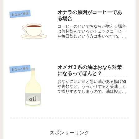
トがテレビで取り上げられた際は、
「む...
オナラの原因がコーヒーであ
おならと食品
る場合
コーヒーのせいでおならが増える場合
は何杯飲んでいるかチェックコーヒー
を毎日飲むという方は多いですね。特
別好きではなくても、仕事上お客さま
のところで出される機会が多いもので
す。ところが、このコーヒーを飲む習
慣がオナラを増やしてしまうというケ
ー...
オメガ３系の油はおなら対策
おならと食品
になるってほんと？
おなかにいい油と悪い油がある揚げ物
や肉類など、うっかりすると美味しく
て摂りすぎてしまうので、油は控えよ
う！とよく言われますが、もっと摂ら
なくてはいけない油があります。おな
かの炎症を抑えてくれておなら対策が
できる油があるのです。魚を食べてオ
メ...
スポンサーリンク