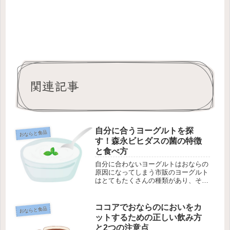
関連記事
自分に合うヨーグルトを探
おならと食品
す！森永ビヒダスの菌の特徴
と食べ方
自分に合わないヨーグルトはおならの
原因になってしまう市販のヨーグルト
はとてもたくさんの種類があり、それ
ぞれに味も工夫されています。しか
し、健康のために食べようと考えてい
るなら、そのヨーグルトの乳酸菌が自
ココアでおならのにおいをカ
おならと食品
分に合うものかどうか、きちんと選ぶ
ットするための正しい飲み方
こと...
と2つの注意点