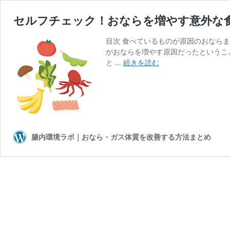
セルフチェック！おならを増やす意外な
目次 食べているものが原因のおなら
がおならを増やす原因だったというこ
セ
と …
続きを読む
ル
フ
チ
ェ
ッ
ク！
腸内環境ラボ｜おなら・ガス体質を改善する方法まとめ
お
な
ら
を
増
や
す
意
外