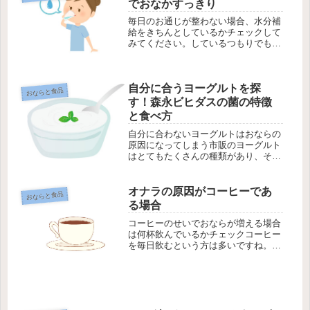
でおなかすっきり
毎日のお通じが整わない場合、水分補
給をきちんとしているかチェックして
みてください。しているつもりでもで
きていないことがあり、それが便秘を
悪化させているかもしれません。一日
に必要な水分の量は？２リットルなら
自分に合うヨーグルトを探
多いかも「１日２リットルの水が必
おならと食品
要」...
す！森永ビヒダスの菌の特徴
と食べ方
自分に合わないヨーグルトはおならの
原因になってしまう市販のヨーグルト
はとてもたくさんの種類があり、それ
ぞれに味も工夫されています。しか
し、健康のために食べようと考えてい
るなら、そのヨーグルトの乳酸菌が自
オナラの原因がコーヒーであ
おならと食品
分に合うものかどうか、きちんと選ぶ
る場合
こと...
コーヒーのせいでおならが増える場合
は何杯飲んでいるかチェックコーヒー
を毎日飲むという方は多いですね。特
別好きではなくても、仕事上お客さま
のところで出される機会が多いもので
す。ところが、このコーヒーを飲む習
慣がオナラを増やしてしまうというケ
ー...