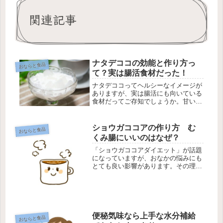
関連記事
ナタデココの効能と作り方っ
おならと食品
て？実は腸活食材だった！
ナタデココってヘルシーなイメージが
ありますが、実は腸活にも向いている
食材だってご存知でしょうか。甘いデ
ザートのほとんどは悪玉菌を増やして
しまう中で、貴重な腸活デザートと言
えます。ヘルシーな南国デザートとし
ショウガココアの作り方 む
おならと食品
て一昔前に大ブームになったのがナタ
くみ腸にいいのはなぜ？
デ...
「ショウガココアダイエット」が話題
になっていますが、おなかの悩みにも
とても良い影響があります。その理由
と効果的な飲み方をご紹介します。生
姜とココアをむくみ腸対策に活用しよ
う以前、生姜ココアを使ったダイエッ
トがテレビで取り上げられた際は、
「む...
便秘気味なら上手な水分補給
おならと食品