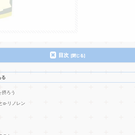
目次
ある
を摂ろう
とα-リノレン